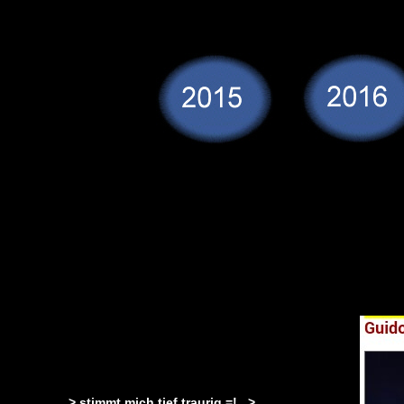
> stimmt mich tief traurig =! >