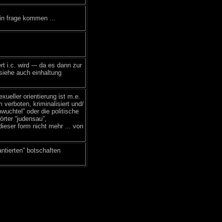
 in frage kommen ...
t i.c. wird --- da es dann zur
 siehe auch einhaltung
xueller orientierung ist m.e.
verboten, kriminalisiert und/
wuchtel” oder die politische
örter “judensau”,
dieser form nicht mehr ... von
antierten” botschaften