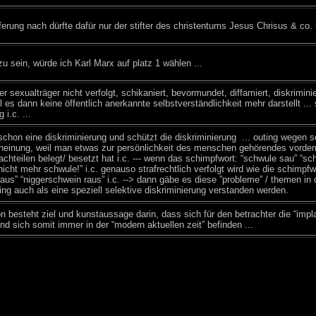
ieferung nach dürfte dafür nur der stifter des christentums Jesus Chrisus & co.
zu sein, würde ich Karl Marx auf platz 1 wählen ...
er sexualträger nicht verfolgt, schikaniert, bevormundet, diffamiert, diskriminier
l es dann keine öffentlich anerkannte selbstverständlichkeit mehr darstellt ...
i.c. ...
 schon eine diskriminierung und schützt die diskriminierung ... outing wegen se
heinung, weil man etwas zur persönlichkeit des menschen gehörendes vordem 
achteilen belegt/ besetzt hat i.c. --- wenn das schimpfwort: “schwule sau” “sch
icht mehr schwule!” i.c. genauso strafrechtlich verfolgt wird wie die schimpfw
raus” “niggerschwein raus” i.c. --> dann gäbe es diese ”probleme” / themen in 
ing auch als eine speziell selektive diskriminierung verstanden werden.
on besteht ziel und kunstaussage darin, dass sich für den betrachter die “impl
 sich somit immer in der “modern aktuellen zeit” befinden ...