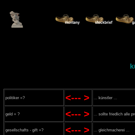
k
<--- >
politiker =?
... künstler ...
<--- >
geld = ?
... sollte friedlich all
<--- >
gesellschafts - gift =?
... gleichmacherei ...