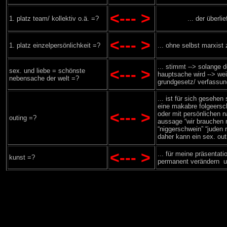
<--- >
1. platz team/ kollektiv o.ä. =?
... der überl
<--- >
1. platz einzelpersönlichkeit =?
... ohne selbst marxist 
... stimmt --> solange d
<--- >
sex. und liebe = schönste
hauptsache wird --> wei
nebensache der welt =?
grundgesetz/ verfassung 
... ist für sich gesehen
eine makabre folgeersc
<--- >
oder mit persönlichen n
outing =?
aussage “wir brauchen n
“niggerschwein” “juden 
daher kann ein sex. out
<--- >
... für meine präsentati
kunst =?
permanent verändern und